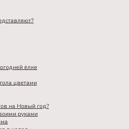
редставляют?
огодней ёлке
тола цветами
тов на Новый год?
своими руками
ома